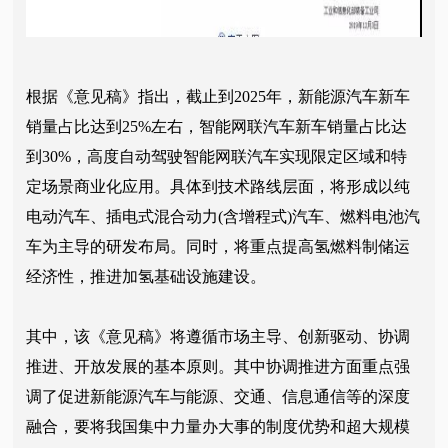
根据《意见稿》指出，截止到2025年，新能源汽车新车
销量占比达到25%左右，智能网联汽车新车销量占比达
到30%，高度自动驾驶智能网联汽车实现限定区域和特
定场景商业化应用。具体到技术路线层面，将形成以纯
电动汽车、插电式混合动力(含增程式)汽车、燃料电池汽
车为主导的研发布局。同时，将重点提高氢燃料制储运
经济性，推进加氢基础设施建设。
其中，该《意见稿》将遵循市场主导、创新驱动、协调
推进、开放发展的基本原则。其中协调推进方面重点强
调了促进新能源汽车与能源、交通、信息通信等的深度
融合，要将我国集中力量办大事的制度优势和超大规模