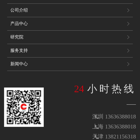
公司介绍
产品中心
研究院
服务支持
新闻中心
24
小时热线
深圳 13636388018
上海 13636388018
天津 13821156318