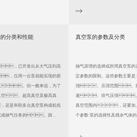
动情况有关。
泵的分类和性能
真空泵的参数及分类
，已开发出从大气压到高
抽气原理的选择或所用真空泵的
，仅用一台泵就能实现的新
定参数的限制。这些参数主要是
泵。但一般来说，为了
强、压强范围、
真空、超高真空及极高真
速、排气压强
，还是串联多台真空泵构成机组
真空范围内，还要加
完成抽气任务的。因
个参数:泵的选择性及残余气体的
，正确了解泵的工作原理、主要
分。
、结构特点以及分类