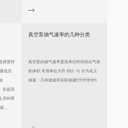
真空泵抽气速率的几种分类
选择受特
真空泵的抽气速率是指单位时间排出气体
:最低压
的体积.常用单位为升·秒(L·S) 分为名义
抽
抽速；几何抽速和实际抽速。
。在超高
上另外两
成